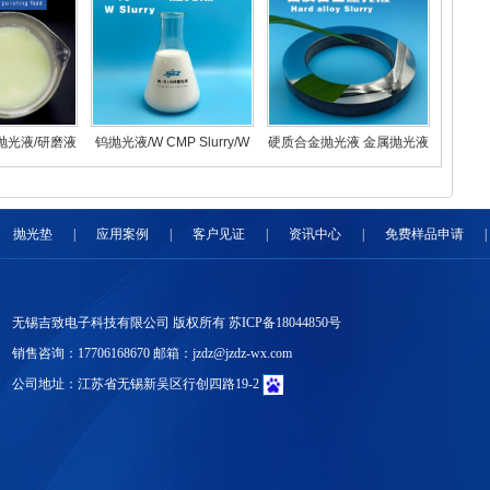
抛光液/研磨液
钨抛光液/W CMP Slurry/W
硬质合金抛光液 金属抛光液
抛光液/半导体研磨液
CMP镜面抛光液
抛光垫
|
应用案例
|
客户见证
|
资讯中心
|
免费样品申请
|
无锡吉致电子科技有限公司 版权所有
苏ICP备18044850号
销售咨询：17706168670 邮箱：jzdz@jzdz-wx.com
公司地址：江苏省无锡新吴区行创四路19-2