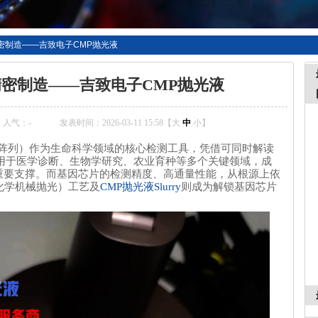
密制造——吉致电子CMP抛光液
精密制造——吉致电子CMP抛光液
人气：
-
发表时间：2026-03-11 15:58【
大
中
小
】
微阵列）作为生命科学领域的核心检测工具，凭借可同时解读
应用于医学诊断、生物学研究、农业育种等多个关键领域，成
重要支撑。而基因芯片的检测精度、高通量性能，从根源上依
化学机械抛光）工艺及
CMP抛光液Slurry
则成为解锁基因芯片