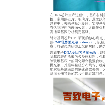
在DNA芯片生产过程中，基底材
性，常用的硅片、玻璃片、尼龙膜
过程中，去除基板水凝膜、实现基底
有达到理想的表面效果，才能确保
高通量基因分析奠定基础。
针对基因芯片CMP研抛的核心痛点
的
CMP研磨抛光液（slurry）
，以精
案，打破传统研抛工艺的局限，助
吉致电子
DNA基因芯片抛光液
，以
除基底表面涂覆的各类软材料，包
除玻璃基底上的固化聚合物混合物
抛光液，其磨料粒径分布均匀、稳定
能实现基底涂层的快速高效去除，
基底损伤导致的芯片性能衰减问题