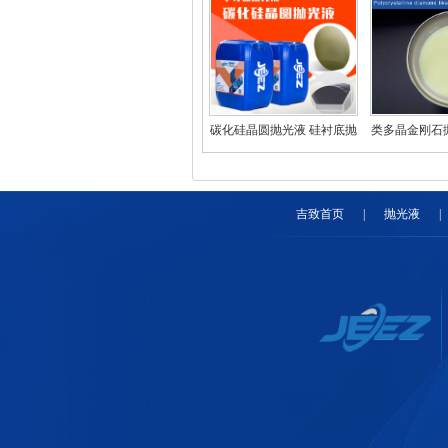
碳化硅晶圆抛光液 硅衬底抛
类多晶金刚石
光液 slurry抛光液
吉致首页
|
抛光液
|