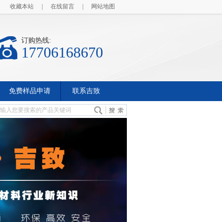
收藏本站
|
在线留言
|
网站地图
订购热线:
17706168670
免费样品申请
联系吉致