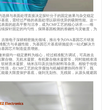
料的选择与表面处理直接决定探针分子的固定效果与杂交稳定
等基底，需经过严格的表面处理以获得优异的吸附性能。这一
表面的超高平整与洁净，成为CMP工艺的核心诉求——唯
后续探针固定的均匀性，保障基因检测的准确性与灵敏度，为
，吉致电子深耕精密抛光领域，推出专为DNA基因芯片研发
准配方与卓越性能，为基因芯片基底研抛提供一站式解决方
力基因芯片制造提质增效。
微米级均一稳定磨料为核心，经过精准配方调试，可高效去
括聚合物、无机水凝胶、有机聚合物水凝胶等，同时能精准清
、软材质水凝胶、纳米压印及抗蚀剂材料等杂质。相较于传统
性强，在CMP工艺的化学腐蚀与机械研磨协同作用下，既
又能最大限度保护基底，做到无划伤、无残留，从源头规避因
。