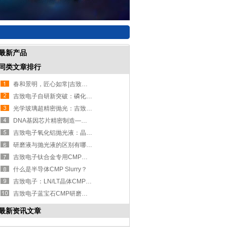
最新产品
同类文章排行
春和景明，匠心如常|吉致电子与春日共赴新程
吉致电子自研新突破：磷化铟衬底CMP抛光液半导体加工新升级
光学玻璃超精密抛光：吉致电子CMP抛光液客户案例解析
DNA基因芯片精密制造——吉致电子CMP抛光液
吉致电子氧化铝抛光液：晶圆抛光精研致微超光滑表面
研磨液与抛光液的区别有哪些？
吉致电子钛合金专用CMP抛光液—高端制造的超精密抛光
什么是半导体CMP Slurry？
吉致电子：LN/LT晶体CMP抛光解决方案，赋能光子芯片与量子通信
吉致电子蓝宝石CMP研磨抛光及Template吸附垫加工方案
最新资讯文章