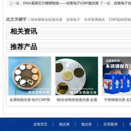
上一篇：
DNA基因芯片精密制造——吉致电子CMP抛光液
下一篇：
吉致电子自
体加工新升级
此文关键字：
纳米级氧化硅抛光液
吉致电子
光学玻璃抛光
CMP超精密
案
相关资讯
推荐产品
金属钼抛光液 钼片CMP抛
铜/合金铜表面抛光液 金属
不锈钢抛光液 金
光
CMP抛光研磨液
镜面抛光
吉致首页
|
抛光液
|
抛光垫
|
应用案例
|