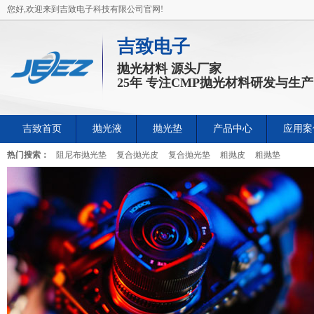
您好,欢迎来到吉致电子科技有限公司官网!
吉致电子
抛光材料 源头厂家
25年 专注CMP抛光材料研发与生产
吉致首页
抛光液
抛光垫
产品中心
应用案
热门搜索：
阻尼布抛光垫
复合抛光皮
复合抛光垫
粗抛皮
粗抛垫