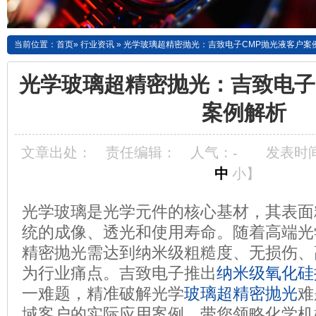
当前位置：
首页
»
行业资讯
»
光学玻璃超精密抛光：吉致电子CMP抛光液客户案
光学玻璃超精密抛光：吉致电子
案例解析
文章出处：
责任编辑：
人气：
-
发表时间：
中
小
】
光学玻璃是光学元件的核心基材，其表面
统的成像、透光和使用寿命。随着高端光
精密抛光需达到纳米级粗糙度、无损伤、
为行业痛点。吉致电子推出
纳米级氧化硅
一难题，精准破解光学
玻璃超精密抛光
难
域客户的实际应用案例，带您领略化学机