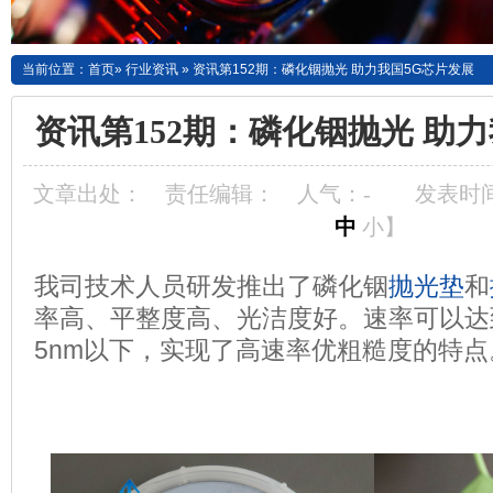
当前位置：
首页
»
行业资讯
»
资讯第152期：磷化铟抛光 助力我国5G芯片发展
资讯第152期：磷化铟抛光 助
文章出处：
责任编辑：
人气：
-
发表时间：
中
小
】
我司技术人员研发推出了磷化铟
抛光垫
和
率高、平整度高、光洁度好。速率可以达到2
5nm以下，实现了高速率优粗糙度的特点