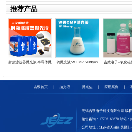
推荐产品
射频滤波器抛光液 半导体抛
钨抛光液/W CMP Slurry/W
吉致电子--氧化硅
光液 CMP抛光液
抛光液/半导体研磨液
溶胶抛光
吉致首页
|
抛光液
|
抛光垫
|
应用案例
|
无锡吉致电子科技有限公司 版
销售咨询：17706168670 邮箱：jzdz
公司地址：江苏省无锡新吴区行创