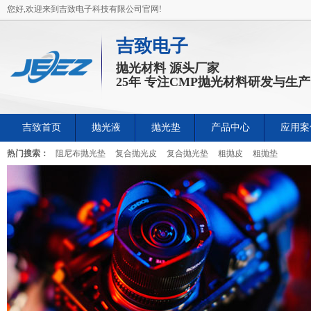
您好,欢迎来到吉致电子科技有限公司官网!
吉致电子
抛光材料 源头厂家
25年 专注CMP抛光材料研发与生产
吉致首页
抛光液
抛光垫
产品中心
应用案
热门搜索：
阻尼布抛光垫
复合抛光皮
复合抛光垫
粗抛皮
粗抛垫