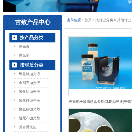
当前位置：
首页
»
按行业分类
»
其他行业
吉致产品中心
按产品分类
抛光液
抛光垫
按材质分类
氧化铈抛光液
金刚石抛光液
氧化铝抛光液
氧化硅抛光液
吉致电子玻璃硬盘专用CMP抛光液|光储
聚氨酯抛光垫
导体行业超精密抛光技术
阻尼布抛光垫
复合抛光垫