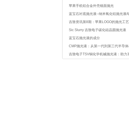
苹果手机铝合金外壳镜面抛光
蓝宝石衬底抛光液--纳米氧化铝抛光液/
吉致资讯第8期：苹果LOGO的抛光工
Sic Slurry 吉致电子碳化硅晶圆抛光液
蓝宝石抛光液的成分
CMP抛光液：从第一代到第三代半导体
抛光利器
吉致电子TSV铜化学机械抛光液：助力
技术突破
吉致首页
|
抛光液
|
抛光垫
|
应用案例
|
无锡吉致电子科技有限公司 版
销售咨询：17706168670 邮箱：jzdz
公司地址：江苏省无锡新吴区行创