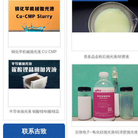
铜化学机械抛光液 CU CMP
类多晶金刚石抛光液/研磨液
Slurry
半导体抛光液 铌酸锂/钽酸锂晶
圆抛光液
联系吉致
吉致电子--氧化硅抛光液/硅溶胶抛光液