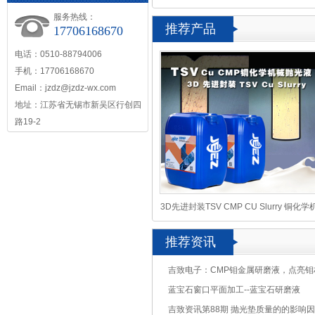
服务热线：
推荐产品
17706168670
电话：0510-88794006
手机：17706168670
Email：jzdz@jzdz-wx.com
地址：江苏省无锡市新吴区行创四
路19-2
3D先进封装TSV CMP CU Slurry 铜化学
械抛光液
推荐资讯
吉致电子：CMP钼金属研磨液，点亮钼
蓝宝石窗口平面加工--蓝宝石研磨液
吉致资讯第88期 抛光垫质量的的影响